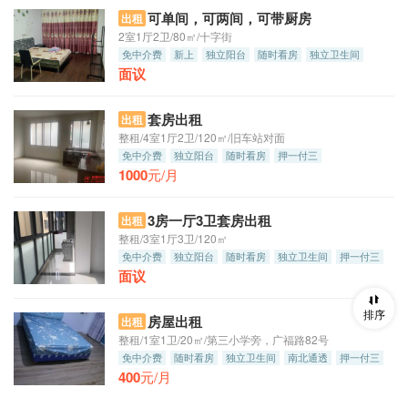
可单间，可两间，可带厨房
出租
2室1厅2卫/80㎡/十字街
免中介费
新上
独立阳台
随时看房
独立卫生间
面议
南北通透
朝南
套房出租
出租
整租/4室1厅2卫/120㎡/旧车站对面
免中介费
独立阳台
随时看房
押一付三
1000
元/月
3房一厅3卫套房出租
出租
整租/3室1厅3卫/120㎡
免中介费
独立阳台
随时看房
独立卫生间
押一付三
面议
排序
房屋出租
出租
整租/1室1卫/20㎡/第三小学旁，广福路82号
免中介费
随时看房
独立卫生间
南北通透
押一付三
400
元/月