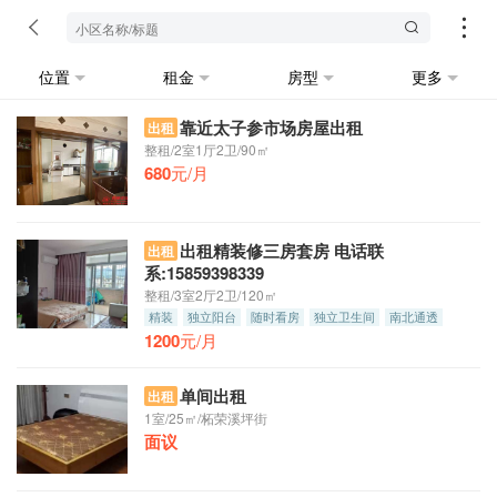
位置
租金
房型
更多
靠近太子参市场房屋出租
出租
整租/2室1厅2卫/90㎡
680
元/月
出租精装修三房套房 电话联
出租
系:15859398339
整租/3室2厅2卫/120㎡
精装
独立阳台
随时看房
独立卫生间
南北通透
1200
押一付三
元/月
单间出租
出租
1室/25㎡/柘荣溪坪街
面议