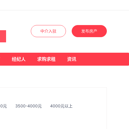
中介入驻
发布房产
店
经纪人
求购求租
资讯
00元
3500-4000元
4000元以上