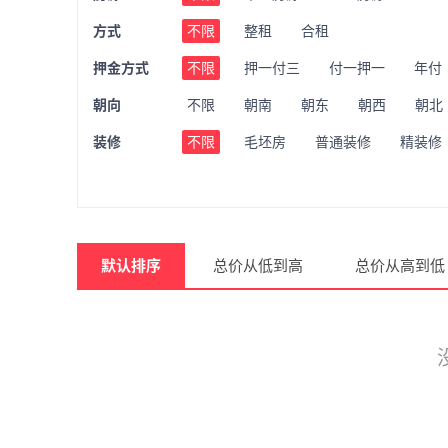
方式
不限
整租
合租
押金方式
不限
押一付三
付一押一
年付
朝向
不限
朝南
朝东
朝西
朝北
装修
不限
毛坯房
普通装修
精装修
默认排序
总价从低到高
总价从高到低