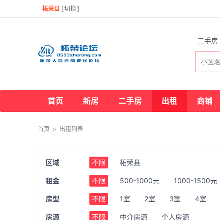
柘荣县
[
切换
]
二手房
首页
新房
二手房
出租
商铺
首页
>
出租列表
区域
不限
柘荣县
租金
不限
500-1000元
1000-1500元
房型
不限
1室
2室
3室
4室
房源
不限
中介房源
个人房源