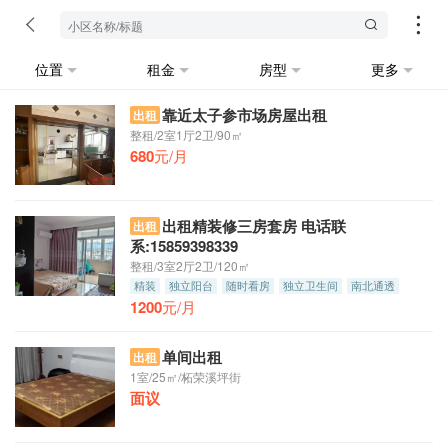
位置
租金
房型
更多
靠近太子参市场房屋出租
出租
整租/2室1厅2卫/90㎡
680
元/月
出租精装修三房套房 电话联
出租
系:15859398339
整租/3室2厅2卫/120㎡
精装
独立阳台
随时看房
独立卫生间
南北通透
1200
押一付三
元/月
单间出租
出租
1室/25㎡/柘荣溪坪街
面议