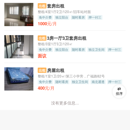
套房出租
出租
整租/4室1厅2卫/120㎡/旧车站对面
免中介费
独立阳台
随时看房
押一付三
1000
元/月
3房一厅3卫套房出租
出租
整租/3室1厅3卫/120㎡
免中介费
独立阳台
随时看房
独立卫生间
押一付三
面议
房屋出租
出租
整租/1室1卫/20㎡/第三小学旁，广福路82号
免中介费
随时看房
独立卫生间
南北通透
押一付三
400
元/月
排序
没有更多信息...