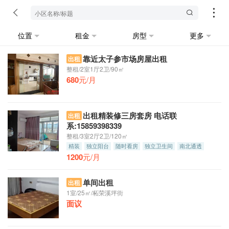
位置
租金
房型
更多
靠近太子参市场房屋出租
出租
整租/2室1厅2卫/90㎡
680
元/月
出租精装修三房套房 电话联
出租
系:15859398339
整租/3室2厅2卫/120㎡
精装
独立阳台
随时看房
独立卫生间
南北通透
1200
押一付三
元/月
单间出租
出租
1室/25㎡/柘荣溪坪街
面议