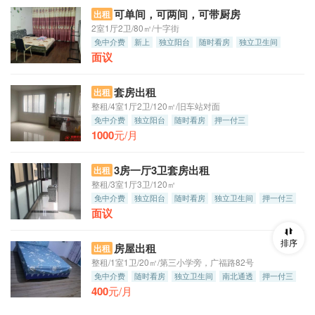
可单间，可两间，可带厨房
出租
2室1厅2卫/80㎡/十字街
免中介费
新上
独立阳台
随时看房
独立卫生间
面议
南北通透
朝南
套房出租
出租
整租/4室1厅2卫/120㎡/旧车站对面
免中介费
独立阳台
随时看房
押一付三
1000
元/月
3房一厅3卫套房出租
出租
整租/3室1厅3卫/120㎡
免中介费
独立阳台
随时看房
独立卫生间
押一付三
面议
排序
房屋出租
出租
整租/1室1卫/20㎡/第三小学旁，广福路82号
免中介费
随时看房
独立卫生间
南北通透
押一付三
400
元/月