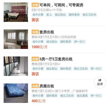
可单间，可两间，可带厨房
出租
2室1厅2卫/80㎡/十字街
免中介费
新上
独立阳台
随时看房
独立卫生间
面议
南北通透
朝南
套房出租
出租
整租/4室1厅2卫/120㎡/旧车站对面
免中介费
独立阳台
随时看房
押一付三
1000
元/月
3房一厅3卫套房出租
出租
整租/3室1厅3卫/120㎡
免中介费
独立阳台
随时看房
独立卫生间
押一付三
面议
排序
房屋出租
出租
整租/1室1卫/20㎡/第三小学旁，广福路82号
免中介费
随时看房
独立卫生间
南北通透
押一付三
400
元/月