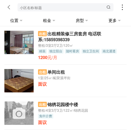
位置
租金
房型
更多
出租精装修三房套房 电话联
出租
系:15859398339
整租/3室2厅2卫/120㎡
精装
独立阳台
随时看房
独立卫生间
南北通透
1200
押一付三
元/月
单间出租
出租
1室/25㎡/柘荣溪坪街
面议
锦绣花园楼中楼
出租
整租/4室3厅3卫/122㎡/锦绣花园
免中介费
面议