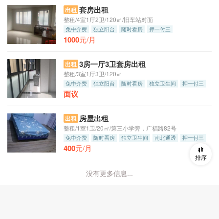
套房出租
出租
整租/4室1厅2卫/120㎡/旧车站对面
免中介费
独立阳台
随时看房
押一付三
1000
元/月
3房一厅3卫套房出租
出租
整租/3室1厅3卫/120㎡
免中介费
独立阳台
随时看房
独立卫生间
押一付三
面议
房屋出租
出租
整租/1室1卫/20㎡/第三小学旁，广福路82号
免中介费
随时看房
独立卫生间
南北通透
押一付三
400
元/月
排序
没有更多信息...