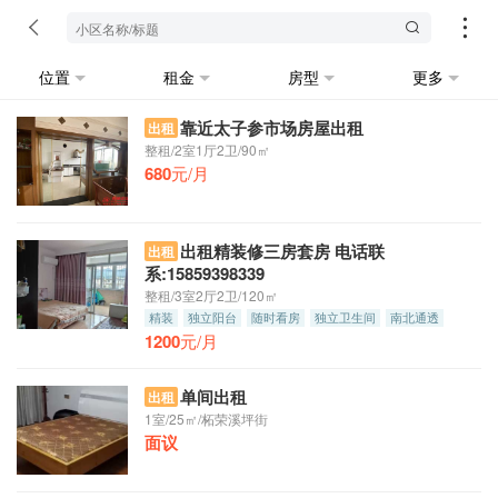
位置
租金
房型
更多
靠近太子参市场房屋出租
出租
整租/2室1厅2卫/90㎡
680
元/月
出租精装修三房套房 电话联
出租
系:15859398339
整租/3室2厅2卫/120㎡
精装
独立阳台
随时看房
独立卫生间
南北通透
1200
押一付三
元/月
单间出租
出租
1室/25㎡/柘荣溪坪街
面议