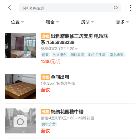
位置
租金
房型
更多
出租精装修三房套房 电话联
出租
系:15859398339
整租/3室2厅2卫/120㎡
精装
独立阳台
随时看房
独立卫生间
南北通透
1200
押一付三
元/月
单间出租
出租
1室/25㎡/柘荣溪坪街
面议
锦绣花园楼中楼
出租
整租/4室3厅3卫/122㎡/锦绣花园
免中介费
面议