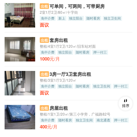
可单间，可两间，可带厨房
出租
2室1厅2卫/80㎡/十字街
免中介费
新上
独立阳台
随时看房
独立卫生间
面议
南北通透
朝南
套房出租
出租
整租/4室1厅2卫/120㎡/旧车站对面
免中介费
独立阳台
随时看房
押一付三
1000
元/月
3房一厅3卫套房出租
出租
整租/3室1厅3卫/120㎡
免中介费
独立阳台
随时看房
独立卫生间
押一付三
面议
排序
房屋出租
出租
整租/1室1卫/20㎡/第三小学旁，广福路82号
免中介费
随时看房
独立卫生间
南北通透
押一付三
400
元/月