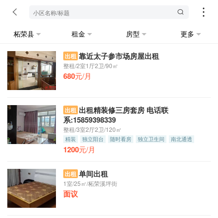
柘荣县
租金
房型
更多
靠近太子参市场房屋出租
出租
整租/2室1厅2卫/90㎡
680
元/月
出租精装修三房套房 电话联
出租
系:15859398339
整租/3室2厅2卫/120㎡
精装
独立阳台
随时看房
独立卫生间
南北通透
1200
押一付三
元/月
单间出租
出租
1室/25㎡/柘荣溪坪街
面议