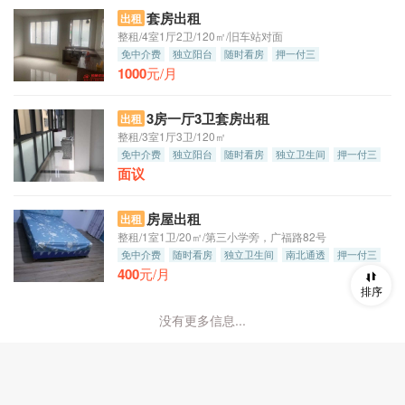
套房出租
出租
整租/4室1厅2卫/120㎡/旧车站对面
免中介费
独立阳台
随时看房
押一付三
1000
元/月
3房一厅3卫套房出租
出租
整租/3室1厅3卫/120㎡
免中介费
独立阳台
随时看房
独立卫生间
押一付三
面议
房屋出租
出租
整租/1室1卫/20㎡/第三小学旁，广福路82号
免中介费
随时看房
独立卫生间
南北通透
押一付三
400
元/月
排序
没有更多信息...