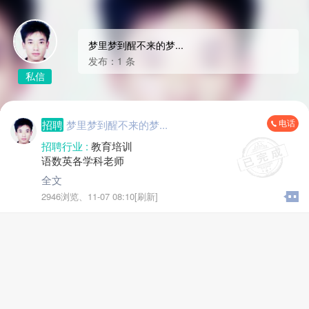
梦里梦到醒不来的梦...
发布：1 条
私信
电话
招聘
梦里梦到醒不来的梦...
招聘行业 :
教育培训
语数英各学科老师
全文
2946浏览、
11-07 08:10[刷新]