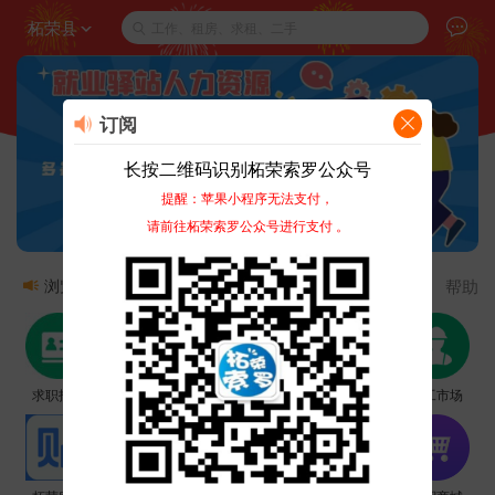
柘荣县
工作、租房、求租、二手
订阅
长按二维码识别柘荣索罗公众号
提醒：苹果小程序无法支付，
请前往柘荣索罗公众号进行支付 。
帮助
浏览:
1926万
发布:
1.46万
商家:
4
热门
新
求职招聘
房屋租售
本地团购
二手市场
零工市场
新