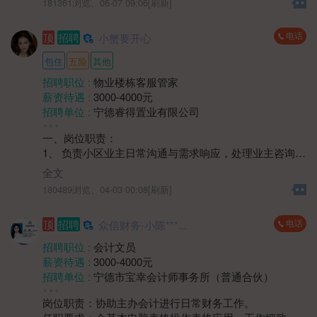
181361浏览、
06-07 09:06[刷新]
的特点和优势，能为客户提供专业的购房建议；
地区 :
柘荣县 双城镇
3、具备良好的销售技巧和谈判能力，能够有效挖掘客户
电话
顶
招聘
小蟹要开心
需求，促成交易，完成销售目标。
包住
五险
其他
招聘职位 :
物业楼栋客服管家
薪资待遇 :
3000-4000元
招聘单位 :
宁德睿得置业有限公司
招聘人数 :
2人
一、岗位职责：
性别要求 :
性别不限
1、 负责小区业主日常沟通与需求响应，处理业主咨询、
年龄要求 :
年龄不限
投诉及报修协调工作；
学历要求 :
学历不限
全文
2、 维护小区公共区域秩序，协助监督环境卫生、绿化养
工作经验 :
经验不限
180489浏览、
04-03 00:08[刷新]
护等日常服务质量；
地区 :
柘荣县 双城镇
3、 协助组织小区社区活动，提升业主居住满意度，建立
电话
顶
招聘
众信财务-小陈***...
良好邻里关系；
4、 负责楼宇巡查，记录装修期间业主违规情况及公共设
招聘职位 :
会计文员
施异常情况等，及时对接维修部门处理。
薪资待遇 :
3000-4000元
二、岗位要求：
招聘单位 :
宁德市宝幸会计师事务所（普通合伙）
1、 中专及以上学历，身体健康，具有1年以上物业楼管
招聘人数 :
若干
或相关服务岗位工作经验优先；
岗位职责：协助主办会计进行日常财务工作。
性别要求 :
女
2、具备良好的沟通表达与协调能力，能耐心解答业主问