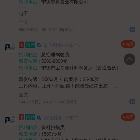
招聘单位 :
宁德睿得置业有限公司
税经理;底薪升至4500；
招聘人数 :
1人
4、8.30-12:00 14:30-18:00，上六休一，法定节假日休
电工
性别要求 :
性别不限
息。
年龄要求 :
年龄不限
全文
学历要求 :
学历不限
86678浏览、
06-07 09:05[刷新]
工作经验 :
经验不限
地区 :
柘荣县 双城镇
电话
顶
招聘
众信财务-小陈***...
招聘职位 :
总经理驾驶员
薪资待遇 :
5000-8000元
招聘单位 :
宁德市宝幸会计师事务所（普通合伙）
招聘人数 :
1人
薪资待遇：5500/月 年龄要求：25-30岁
性别要求 :
男
工作内容、工作时间面谈！能接受经常出差！
学历要求 :
学历不限
要求身体健康，具有C1及以上驾驶证，技术过硬，具有3
工作经验 :
经验不限
全文
年以上安全驾驶经验，退役军人优先。
地区 :
柘荣县
144331浏览、
04-21 00:08[刷新]
电话
顶
招聘
众信财务-小陈***...
招聘职位 :
资料扫描员
薪资待遇 :
1500元/月