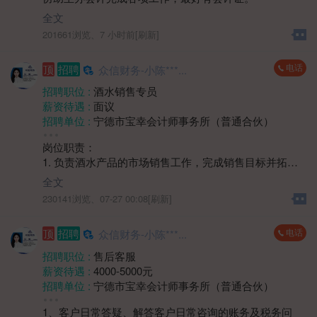
性别要求 :
女
年龄要求 :
30岁以下
全文
学历要求 :
大专
201661浏览、
7 小时前[刷新]
工作经验 :
经验不限
地区 :
柘荣县
电话
顶
招聘
众信财务-小陈***...
招聘职位 :
酒水销售专员
薪资待遇 :
面议
招聘单位 :
宁德市宝幸会计师事务所（普通合伙）
招聘人数 :
1人
岗位职责：
性别要求 :
女
1. 负责酒水产品的市场销售工作，完成销售目标并拓展
学历要求 :
学历不限
市场份额。
工作经验 :
经验不限
全文
2. 开展客户开发与维护，通过多种方式建立稳定的客户
地区 :
柘荣县 双城镇
230141浏览、
07-27 00:08[刷新]
关系网络。
3. 收集市场反馈信息，协助制定销售策略和推广方案。
电话
顶
招聘
众信财务-小陈***...
4. 协同渠道及团队完成销售任务，提升产品市场覆盖
率。
招聘职位 :
售后客服
薪资待遇 :
4000-5000元
任职要求：
招聘单位 :
宁德市宝幸会计师事务所（普通合伙）
1. 具备销售岗位工作经验，熟悉快消品或酒水行业销售
招聘人数 :
若干
渠道者优先。
1、客户日常答疑、解答客户日常咨询的账务及税务问
性别要求 :
性别不限