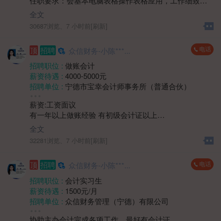
任职要求：会基本电脑表格操作表格应用，工作细致、
年龄要求 :
40岁以下
题，处理突发情况；
严谨，具有较强的责任心和敬业精神；具备良好的沟通
学历要求 :
学历不限
全文
3、熟悉物业管理相关流程及法律法规者优先。
能力和团队协作精神；具有较强的学习能力，能快速适
工作经验 :
经验不限
30687浏览、
7 小时前[刷新]
应公司财务工作流程和节奏。
地区 :
柘荣县 双城镇
四、薪资待遇面议。
电话
顶
招聘
众信财务-小陈***...
五、上班时间：上午8:30-12:00 下午14:00-17:30
周末双休，法定节假日放假。
招聘职位 :
做账会计
薪资待遇 :
4000-5000元
招聘单位 :
宁德市宝幸会计师事务所（普通合伙）
招聘人数 :
若干
薪资:工资面议
性别要求 :
女
有一年以上做账经验 有初级会计证以上
年龄要求 :
年龄不限
1.熟练使用帐套软件，凭证录入，以及税务申报税务问题
学历要求 :
学历不限
全文
处理等
工作经验 :
1-3年
32281浏览、
7 小时前[刷新]
2.能够独立完成帐套
地区 :
柘荣县 双城镇
3.有代账公司工作经验优先
电话
顶
招聘
众信财务-小陈***...
上班时间：8.30-12.00 14:00-17:30周末双休，法定节假
日
招聘职位 :
会计实习生
薪资待遇 :
1500元/月
招聘单位 :
众信财务管理（宁德）有限公司
招聘人数 :
若干
协助主办会计完成各项工作，最好有会计证。