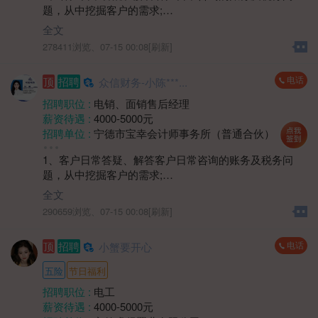
2. 具有较强的客户沟通能力和市场洞察力，能独立推进
题，从中挖掘客户的需求;
学历要求 :
学历不限
销售进程。
2、根据企业经营情况，电话销售挖掘客户需求，完成增
工作经验 :
经验不限
全文
3. 工作积极主动，具备良好的抗压能力与目标导向意
值业绩目标;
地区 :
柘荣县
278411浏览、
07-15 00:08[刷新]
识。
任职资格:
4. 能适应一定程度的外出拜访与市场拓展工作。
1、认真细致，愿意尝试销售工作，有一定抗压能力。
电话
顶
招聘
众信财务-小陈***...
上班时间和薪资待遇面议。
薪资待遇:
1、无责底薪+阶梯式提成+绩效奖金+各种补贴≈每月综
招聘职位 :
电销、面销售后经理
合薪资5-10k;
薪资待遇 :
4000-5000元
2、带薪岗前培训，培训产品信息和客户分类等;
招聘单位 :
宁德市宝幸会计师事务所（普通合伙）
3、公正透明的晋升通道，业绩做的好3个月即可晋升财
招聘人数 :
若干
税经理;底薪升至4500；
1、客户日常答疑、解答客户日常咨询的账务及税务问
性别要求 :
女
4、8.30-12:00 14:30-18:00，上六休一，法定节假日休
题，从中挖掘客户的需求;
学历要求 :
学历不限
息。
2、根据企业经营情况，电话销售挖掘客户需求，完成增
工作经验 :
经验不限
全文
值业绩目标;
地区 :
柘荣县
290659浏览、
07-15 00:08[刷新]
任职资格:
1、认真细致，愿意尝试销售工作，有一定抗压能力。
电话
顶
招聘
小蟹要开心
薪资待遇:
1、无责底薪+阶梯式提成+绩效奖金+各种补贴≈每月综
五险
节日福利
合薪资5-10k;
招聘职位 :
电工
2、带薪岗前培训，培训产品信息和客户分类等;
薪资待遇 :
4000-5000元
3、公正透明的晋升通道，业绩做的好3个月即可晋升财