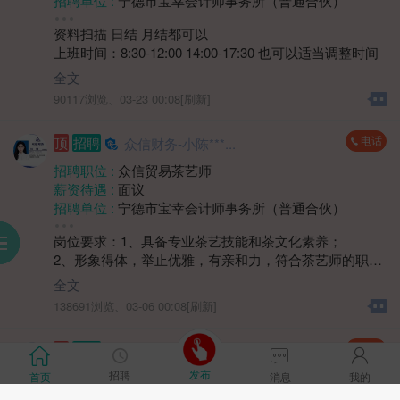
招聘单位 :
宁德市宝幸会计师事务所（普通合伙）
招聘人数 :
若干
资料扫描 日结 月结都可以
性别要求 :
性别不限
上班时间：8:30-12:00 14:00-17:30 也可以适当调整时间
年龄要求 :
年龄不限
学历要求 :
学历不限
全文
工作经验 :
经验不限
90117浏览、
03-23 00:08[刷新]
地区 :
柘荣县 双城镇
电话
顶
招聘
众信财务-小陈***...
招聘职位 :
众信贸易茶艺师
薪资待遇 :
面议
招聘单位 :
宁德市宝幸会计师事务所（普通合伙）
招聘人数 :
1人
岗位要求：1、具备专业茶艺技能和茶文化素养；
性别要求 :
女
服
到
助
阅
2、形象得体，举止优雅，有亲和力，符合茶艺师的职业
学历要求 :
学历不限
气质；
工作经验 :
经验不限
全文
3、沟通表达流畅，能耐心倾听顾客需求，清晰讲解茶艺
地区 :
柘荣县
138691浏览、
03-06 00:08[刷新]
相关知识；
4、服务意识强，注重细节，有责任心，能维护茶室环境
电话
顶
招聘
众信财务-小陈***...
整洁，提供贴心服务。
上班时间和薪资待遇面议。
发布
招聘
招聘职位 :
倒满了先小酒馆店长
首页
消息
我的
薪资待遇 :
面议