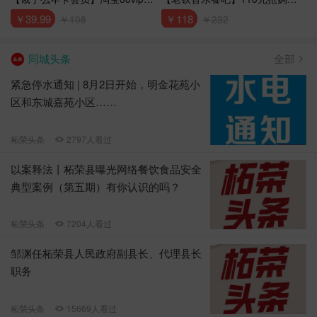
员未到期不可下单！
价232元百威一件
￥39.99
￥118
￥108
￥232
同城头条
全部
紧急停水通知 | 8月2日开始，明金花苑小
区和东城嘉苑小区……
柘荣头条
2797人看过
以案释法丨柘荣县曝光网络餐饮食品安全
典型案例（第五期）有你认识的吗？
柘荣头条
7204人看过
邹渊任柘荣县人民政府副县长、代理县长
职务
柘荣头条
15669人看过