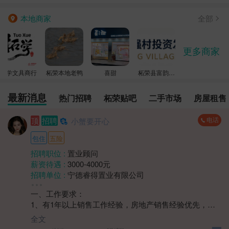
全部
本地商家
更多商家
拓学文具商行
柘荣本地老鸭
喜甜
柘荣县富韵强
村投资发展有
最新消息
热门招聘
柘荣贴吧
二手市场
房屋租售
限公司
电话
顶
招聘
小蟹要开心
包住
五险
招聘职位 :
置业顾问
薪资待遇 :
3000-4000元
招聘单位 :
宁德睿得置业有限公司
招聘人数 :
1人
一、工作要求：
性别要求 :
性别不限
1、有1年以上销售工作经验，房地产销售经验优先，需
年龄要求 :
年龄不限
具备一定的客户开发、沟通和谈判能力；
学历要求 :
学历不限
全文
2、熟悉本地房地产市场动态、政策法规，了解不同楼盘
工作经验 :
经验不限