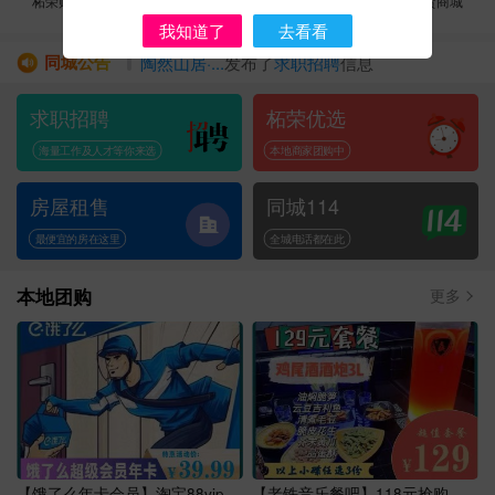
柘荣贴吧
柘荣好店
直播宣传
旅游定制
边贸商城
我知道了
去看看
同城公告
陶然山居·...
发布了
求职招聘
信息
灵魂
发布了
求职招聘
信息
求职招聘
柘荣优选
A惹货&丫头...
发布了
求职招聘
信息
荣耀轮滑俱...
发布了
求职招聘
信息
海量工作及人才等你来选
本地商家团购中
殇璃
发布了
求职招聘
信息
房屋租售
同城114
最便宜的房在这里
全城电话都在此
本地团购
更多
【饿了么年卡会员】淘宝88vip会
【老铁音乐餐吧】118元抢购原