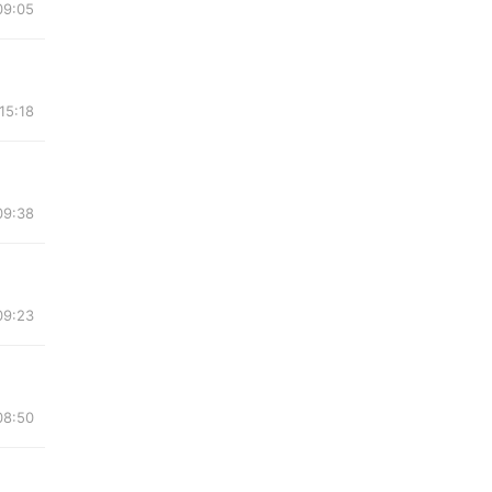
09:05
15:18
09:38
09:23
08:50