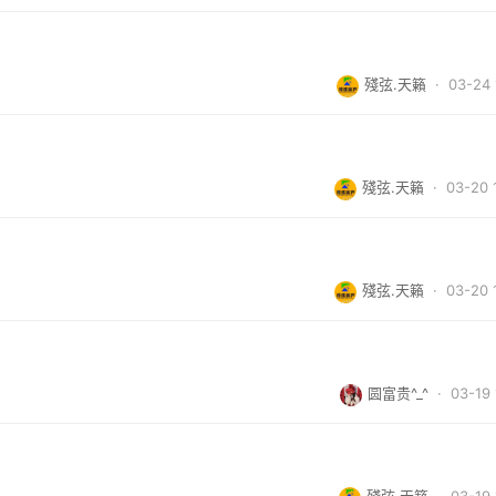
殘弦.天籟
· 03-24 
殘弦.天籟
· 03-20 
殘弦.天籟
· 03-20 
圆富贵^_^
· 03-19 