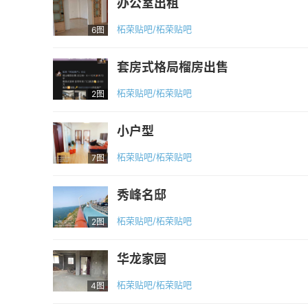
办公室出租
柘荣贴吧/柘荣贴吧
6图
套房式格局榴房出售
柘荣贴吧/柘荣贴吧
2图
小户型
柘荣贴吧/柘荣贴吧
7图
秀峰名邸
柘荣贴吧/柘荣贴吧
2图
华龙家园
柘荣贴吧/柘荣贴吧
4图