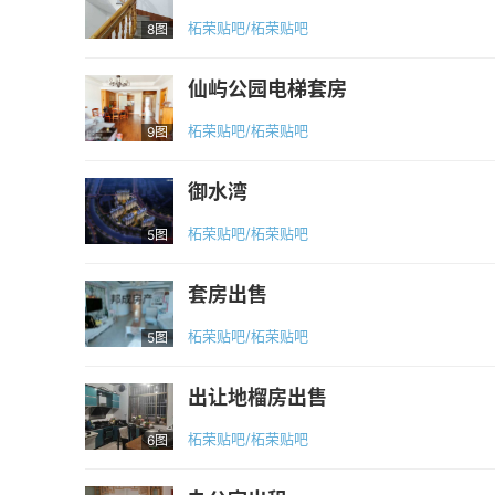
柘荣贴吧/柘荣贴吧
8图
仙屿公园电梯套房
柘荣贴吧/柘荣贴吧
9图
御水湾
柘荣贴吧/柘荣贴吧
5图
套房出售
柘荣贴吧/柘荣贴吧
5图
出让地榴房出售
柘荣贴吧/柘荣贴吧
6图