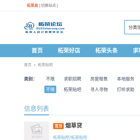
柘荣县
[
切换站点
]
分类
首页
柘荣好店
柘荣头条
求
首页
>
柘荣贴吧
类别：
不限
求职招聘
房屋租售
本地服务
不限
柘荣贴吧
寻人寻物
打听求助
信息列表
烟草贷
置顶
柘荣贴吧/柘荣贴吧