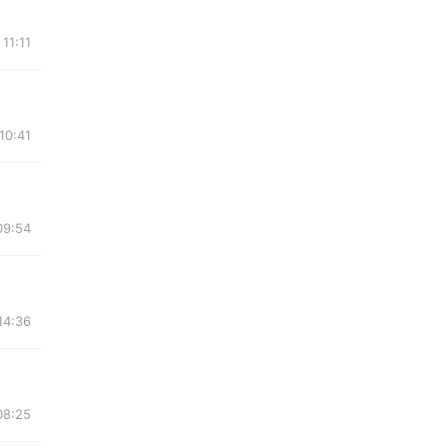
11:11
10:41
09:54
14:36
08:25