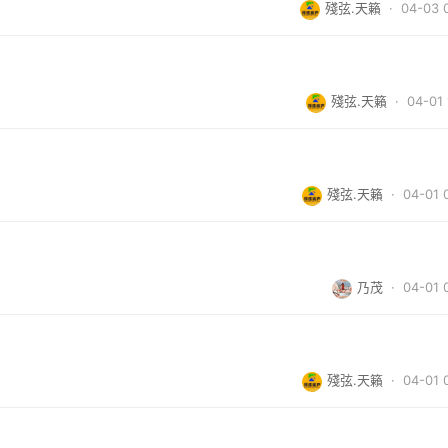
殘弦.天籟
· 04-03 
殘弦.天籟
· 04-01 
殘弦.天籟
· 04-01 
乃茂
· 04-01 
殘弦.天籟
· 04-01 