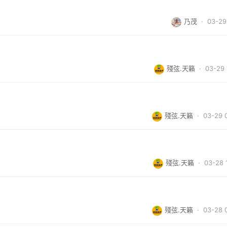
乃茂
· 03-29 
殘弦.天籟
· 03-29 
殘弦.天籟
· 03-29 
殘弦.天籟
· 03-28 
殘弦.天籟
· 03-28 