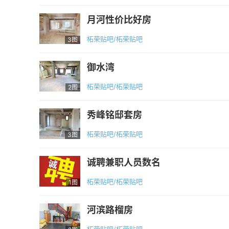
月河性价比好房
柘荣贴吧/柘荣贴吧
3图
御水湾
柘荣贴吧/柘荣贴吧
2图
秀峰铭邸套房
柘荣贴吧/柘荣贴吧
3图
诚聘兼职人员数名
柘荣贴吧/柘荣贴吧
1图
河滨路榴房