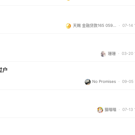
天赐 金融贷款165 059...
· 07-14 
珊珊
· 03-20 
过户
No Promises
· 09-05 
猫喵喵
· 07-13 