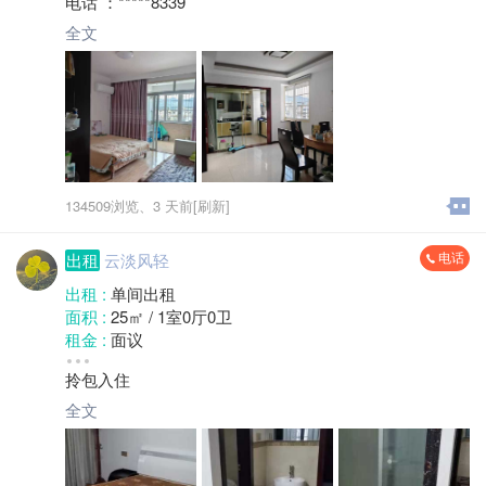
电话 ：*****8339
押金 :
押一付三
地区 :
柘荣县
全文
134509浏览、
3 天前[刷新]
电话
出租
云淡风轻
出租 :
单间出租
面积 :
25㎡ / 1室0厅0卫
租金 :
面议
小区 :
柘荣溪坪街
拎包入住
地区 :
柘荣县 双城镇
全文