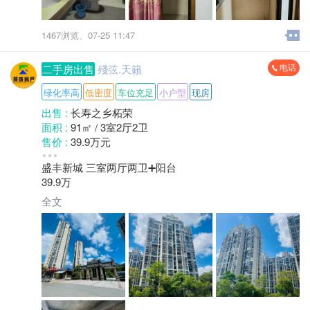
1467浏览、
07-25 11:47
电话
二手房出售
殘弦.天籟
绿化率高
低密度
车位充足
小户型
现房
出售 :
长寿之乡柘荣
面积 :
91㎡ / 3室2厅2卫
售价 :
39.9万元
小区 :
盛丰新城
盛丰新城 三室两厅两卫➕阳台
地区 :
柘荣县 双城镇
39.9万
全文