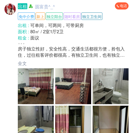
电话
出租
圆富贵^_^
免中介费
新上
独立阳台
随时看房
独立卫生间
出租 :
可单间，可两间，可带厨房
面积 :
80㎡ / 2室1厅2卫
租金 :
面议
小区 :
十字街
房子独立性好，安全性高，交通生活都很方便，拎包入
楼层 :
2楼/共4层
住，过往租客评价都很高，有独立卫生间，也有独立阳
地区 :
柘荣县
台，户外阳台，也可以搭配厨房
全文