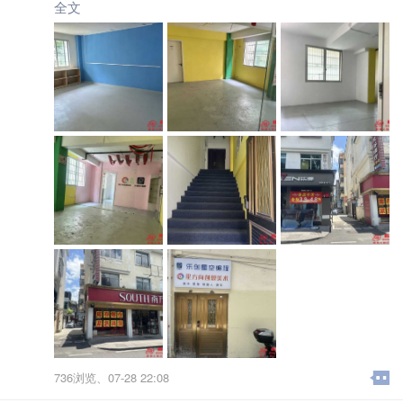
米二楼
全文
户型：150㎡三室一厅一卫，空间开阔
优势：地段好找，租金低廉，价格可协商
详情电话沟通，诚意租房者欢迎联系！
736浏览、
07-28 22:08