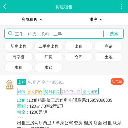
房屋租售
房屋租售
排序
搜索
新房出售
二手房出售
出租
商铺
写字楼
厂房
仓库
土地
求租
求购
电话
出租
AJ房产 陈***8339...
精装
独立阳台
随时看房
独立卫生间
南北通透
出租 :
出租精装修三房套房 电话联系:15859398339
面积 :
120㎡ / 3室2厅2卫
租金 :
1200元/月
装修 :
精装修
出租三房两厅两卫！单身公寓 套房 榴房 店面 出租 联系
方式 :
整租