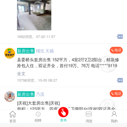
1692浏览、
07-20 11:57
电话
新房出售
殘弦.天籟
县委桥头套房出售 152平方，4室2厅2卫2阳台，精装修
拎包入住，双证齐全，首付19万。76万 电话*****9119
全文
15798浏览、
10-05 08:27
电话
新房出售
乃茂
[庆祝]大套房出售[庆祝]
面积：123平方，四房两厅三卫两阳台[庆祝]双证齐全，
拎包入住[强]房子干净，采光俱佳[太阳]坐北朝南，售
全文
发布
价：68万，热线：*****9795
招聘
首页
消息
我的
14287浏览、
10-04 08:49