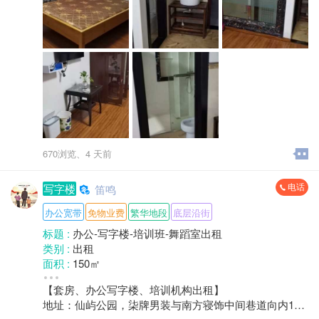
670浏览、
4 天前
电话
写字楼
笛鸣
办公宽带
免物业费
繁华地段
底层沿街
标题 :
办公-写字楼-培训班-舞蹈室出租
类别 :
出租
面积 :
150㎡
租金 :
面议
【套房、办公写字楼、培训机构出租】
楼层 :
1楼/共1层
地址：仙屿公园，柒牌男装与南方寝饰中间巷道向内10
地区 :
柘荣县 双城镇