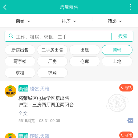
房屋租售
商铺
排序
筛选
搜索
新房出售
二手房出售
出租
商铺
写字楼
厂房
仓库
土地
求租
求购
电话
商铺
殘弦.天籟
柘荣城区电梯学区房出售
户型：三房两厅两卫两阳台
面积：115平方 两证齐全 简单装修
全文
朝向：坐北朝南 边套 日晒采光佳
5615浏览、
08-31 09:08
售价：5×万 首付10 可按揭
电话
商铺
殘弦.天籟