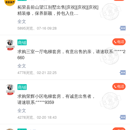
柘荣县前山望江别墅出售[庆祝][庆祝][庆祝]
精装修，保养新颖，拎包入住
户型：八个房间，六个卫生间，2个车库
全文
出让地过户税省，两证在手，随时可过户
5895浏览、
07-16 09:28
邦成房产独家委托：*****9119钥匙
电话
商铺
求购三室一厅电梯套房，有意出售的亲，请速联系:*****2
660
全文
4778浏览、
02-21 22:25
电话
商铺
求购荣辉小区电梯套房，有诚意出售者，
请速联系:*****9359
全文
4278浏览、
02-20 18:43