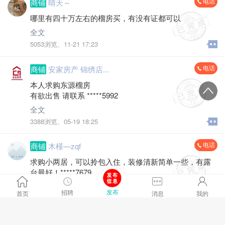
电话
商铺
晴天～
哪里有四十万左右的榴房买，有没有证都可以
全文
5053浏览、
11-21 17:23
电话
商铺
安家房产 锦绣店...
本人求购东源榴房
有欲出售 请联系 *****5992
全文
3388浏览、
05-19 18:25
电话
商铺
木槿—zqf
求购小两居，可以拎包入住，装修清新简单一些，有露
台最好！*****7679
全文
发布
招聘
首页
消息
我的
3845浏览、
04-05 18:23
电话
商铺
瓶子