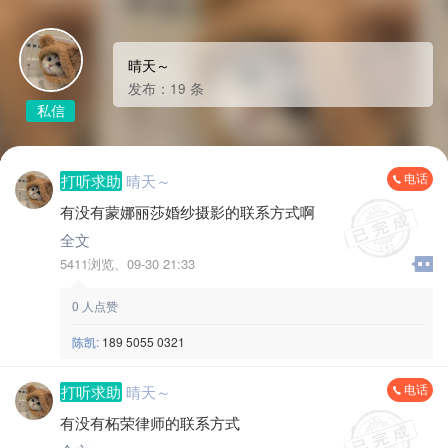
晴天～
发布：19 条
私信
电话
打听求助
晴天～
有没有蒙娜丽莎婚纱摄影的联系方式啊
全文
5411浏览、
09-30 21:33
0
人点赞
陈凯:
189 5055 0321
电话
打听求助
晴天～
有没有柘荣律师的联系方式