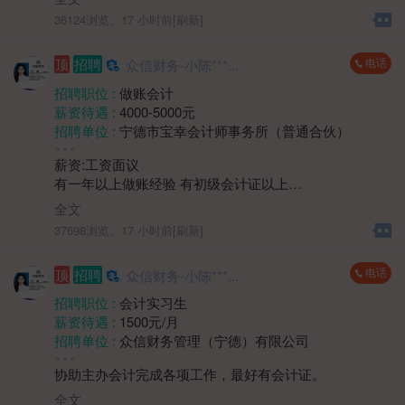
3、熟悉物业管理相关流程及法律法规者优先。
能力和团队协作精神；具有较强的学习能力，能快速适
工作经验 :
经验不限
36124浏览、
17 小时前[刷新]
应公司财务工作流程和节奏。
地区 :
柘荣县 双城镇
四、薪资待遇面议。
电话
顶
招聘
众信财务-小陈***...
五、上班时间：上午8:30-12:00 下午14:00-17:30
周末双休，法定节假日放假。
招聘职位 :
做账会计
薪资待遇 :
4000-5000元
招聘单位 :
宁德市宝幸会计师事务所（普通合伙）
招聘人数 :
若干
薪资:工资面议
性别要求 :
女
有一年以上做账经验 有初级会计证以上
年龄要求 :
年龄不限
1.熟练使用帐套软件，凭证录入，以及税务申报税务问题
学历要求 :
学历不限
全文
处理等
工作经验 :
1-3年
37698浏览、
17 小时前[刷新]
2.能够独立完成帐套
地区 :
柘荣县 双城镇
3.有代账公司工作经验优先
电话
顶
招聘
众信财务-小陈***...
上班时间：8.30-12.00 14:00-17:30周末双休，法定节假
日
招聘职位 :
会计实习生
薪资待遇 :
1500元/月
招聘单位 :
众信财务管理（宁德）有限公司
招聘人数 :
若干
协助主办会计完成各项工作，最好有会计证。
性别要求 :
女
年龄要求 :
30岁以下
全文