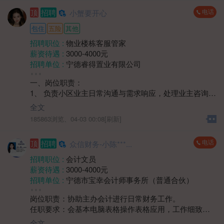
3、具备良好的销售技巧和谈判能力，能够有效挖掘客户
电话
顶
招聘
小蟹要开心
需求，促成交易，完成销售目标。
包住
五险
其他
招聘职位 :
物业楼栋客服管家
薪资待遇 :
3000-4000元
招聘单位 :
宁德睿得置业有限公司
招聘人数 :
2人
一、岗位职责：
性别要求 :
性别不限
1、 负责小区业主日常沟通与需求响应，处理业主咨询、
年龄要求 :
年龄不限
投诉及报修协调工作；
学历要求 :
学历不限
全文
2、 维护小区公共区域秩序，协助监督环境卫生、绿化养
工作经验 :
经验不限
185863浏览、
04-03 00:08[刷新]
护等日常服务质量；
地区 :
柘荣县 双城镇
3、 协助组织小区社区活动，提升业主居住满意度，建立
电话
顶
招聘
众信财务-小陈***...
良好邻里关系；
4、 负责楼宇巡查，记录装修期间业主违规情况及公共设
招聘职位 :
会计文员
施异常情况等，及时对接维修部门处理。
薪资待遇 :
3000-4000元
二、岗位要求：
招聘单位 :
宁德市宝幸会计师事务所（普通合伙）
1、 中专及以上学历，身体健康，具有1年以上物业楼管
招聘人数 :
若干
或相关服务岗位工作经验优先；
岗位职责：协助主办会计进行日常财务工作。
性别要求 :
女
2、具备良好的沟通表达与协调能力，能耐心解答业主问
任职要求：会基本电脑表格操作表格应用，工作细致、
年龄要求 :
40岁以下
题，处理突发情况；
严谨，具有较强的责任心和敬业精神；具备良好的沟通
学历要求 :
学历不限
全文