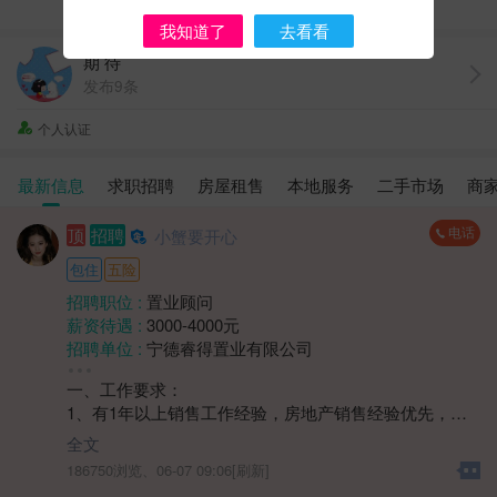
我知道了
去看看
期 待
发布9条
个人认证
最新信息
求职招聘
房屋租售
本地服务
二手市场
商
电话
顶
招聘
小蟹要开心
包住
五险
招聘职位 :
置业顾问
薪资待遇 :
3000-4000元
招聘单位 :
宁德睿得置业有限公司
招聘人数 :
1人
一、工作要求：
性别要求 :
性别不限
1、有1年以上销售工作经验，房地产销售经验优先，需
年龄要求 :
年龄不限
具备一定的客户开发、沟通和谈判能力；
学历要求 :
学历不限
全文
2、熟悉本地房地产市场动态、政策法规，了解不同楼盘
工作经验 :
经验不限
186750浏览、
06-07 09:06[刷新]
的特点和优势，能为客户提供专业的购房建议；
地区 :
柘荣县 双城镇