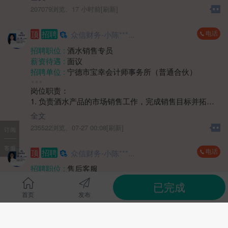
学历要求 :
大专
207079浏览、
17 小时前[刷新]
工作经验 :
经验不限
地区 :
柘荣县
电话
顶
招聘
众信财务-小陈***...
招聘职位 :
酒水销售专员
薪资待遇 :
面议
招聘单位 :
宁德市宝幸会计师事务所（普通合伙）
招聘人数 :
1人
岗位职责：
性别要求 :
女
1. 负责酒水产品的市场销售工作，完成销售目标并拓展
学历要求 :
学历不限
市场份额。
工作经验 :
经验不限
全文
2. 开展客户开发与维护，通过多种方式建立稳定的客户
地区 :
柘荣县 双城镇
235522浏览、
07-27 00:08[刷新]
订阅
关系网络。
3. 收集市场反馈信息，协助制定销售策略和推广方案。
客服
电话
顶
招聘
众信财务-小陈***...
4. 协同渠道及团队完成销售任务，提升产品市场覆盖
率。
招聘职位 :
售后客服
薪资待遇 :
4000-5000元
已完成
任职要求：
招聘单位 :
宁德市宝幸会计师事务所（普通合伙）
首页
发布
1. 具备销售岗位工作经验，熟悉快消品或酒水行业销售
招聘人数 :
若干
渠道者优先。
1、客户日常答疑、解答客户日常咨询的账务及税务问
性别要求 :
性别不限
2. 具有较强的客户沟通能力和市场洞察力，能独立推进
题，从中挖掘客户的需求;
学历要求 :
学历不限