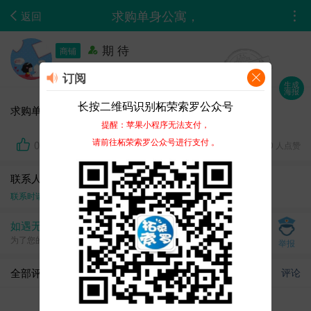
求购单身公寓，
返回
期 待
商铺
12-28 09:06
订阅
生成
海报
长按二维码识别柘荣索罗公众号
求购单身公寓，
提醒：苹果小程序无法支付，
请前往柘荣索罗公众号进行支付 。
0
3676 浏览、 0 人点赞
联系人：期待
联系时请告知在
柘荣论坛-0593zhipin.com
上面看到的
如遇无效、虚假、诈骗信息，请立即举报
为了您的资金安全，请见面交易，切勿提前支付任何费用
举报
全部评论
评论
还没有评论...