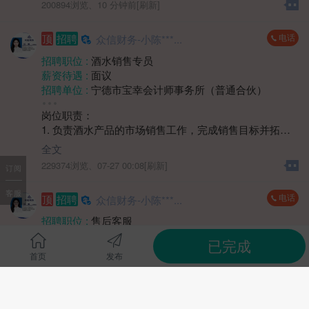
学历要求 :
大专
200894浏览、
10 分钟前[刷新]
工作经验 :
经验不限
地区 :
柘荣县
电话
顶
招聘
众信财务-小陈***...
招聘职位 :
酒水销售专员
薪资待遇 :
面议
招聘单位 :
宁德市宝幸会计师事务所（普通合伙）
招聘人数 :
1人
岗位职责：
性别要求 :
女
1. 负责酒水产品的市场销售工作，完成销售目标并拓展
学历要求 :
学历不限
市场份额。
工作经验 :
经验不限
全文
2. 开展客户开发与维护，通过多种方式建立稳定的客户
地区 :
柘荣县 双城镇
229374浏览、
07-27 00:08[刷新]
订阅
关系网络。
3. 收集市场反馈信息，协助制定销售策略和推广方案。
客服
电话
顶
招聘
众信财务-小陈***...
4. 协同渠道及团队完成销售任务，提升产品市场覆盖
率。
招聘职位 :
售后客服
薪资待遇 :
4000-5000元
已完成
任职要求：
招聘单位 :
宁德市宝幸会计师事务所（普通合伙）
首页
发布
1. 具备销售岗位工作经验，熟悉快消品或酒水行业销售
招聘人数 :
若干
渠道者优先。
1、客户日常答疑、解答客户日常咨询的账务及税务问
性别要求 :
性别不限
2. 具有较强的客户沟通能力和市场洞察力，能独立推进
题，从中挖掘客户的需求;
学历要求 :
学历不限
销售进程。
2、根据企业经营情况，电话销售挖掘客户需求，完成增
工作经验 :
经验不限
全文