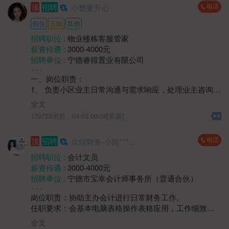
电话
顶
招聘
小蟹要开心
需求，促成交易，完成销售目标。
包住
五险
其他
招聘职位 :
物业楼栋客服管家
薪资待遇 :
3000-4000元
招聘单位 :
宁德睿得置业有限公司
招聘人数 :
2人
一、岗位职责：
性别要求 :
性别不限
1、 负责小区业主日常沟通与需求响应，处理业主咨询、
年龄要求 :
年龄不限
投诉及报修协调工作；
学历要求 :
学历不限
全文
2、 维护小区公共区域秩序，协助监督环境卫生、绿化养
工作经验 :
经验不限
179723浏览、
04-03 00:08[刷新]
护等日常服务质量；
地区 :
柘荣县 双城镇
3、 协助组织小区社区活动，提升业主居住满意度，建立
电话
顶
招聘
众信财务-小陈***...
良好邻里关系；
4、 负责楼宇巡查，记录装修期间业主违规情况及公共设
招聘职位 :
会计文员
施异常情况等，及时对接维修部门处理。
薪资待遇 :
3000-4000元
二、岗位要求：
招聘单位 :
宁德市宝幸会计师事务所（普通合伙）
1、 中专及以上学历，身体健康，具有1年以上物业楼管
招聘人数 :
若干
或相关服务岗位工作经验优先；
岗位职责：协助主办会计进行日常财务工作。
性别要求 :
女
2、具备良好的沟通表达与协调能力，能耐心解答业主问
任职要求：会基本电脑表格操作表格应用，工作细致、
年龄要求 :
40岁以下
题，处理突发情况；
严谨，具有较强的责任心和敬业精神；具备良好的沟通
学历要求 :
学历不限
全文
3、熟悉物业管理相关流程及法律法规者优先。