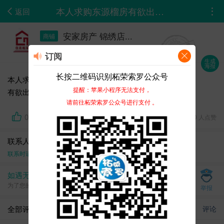
本人求购东源榴房有欲出售 请联系 13950535992
返回
安家房产 锦绣店...
商铺
05-19 18:25
订阅
生成
海报
长按二维码识别柘荣索罗公众号
本人求购东源榴房
提醒：苹果小程序无法支付，
有欲出售 请联系 *****5992
请前往柘荣索罗公众号进行支付 。
0
3389 浏览、 0 人点赞
联系人：安家房产 锦绣店
联系时请告知在
柘荣论坛-0593zhipin.com
上面看到的
如遇无效、虚假、诈骗信息，请立即举报
为了您的资金安全，请见面交易，切勿提前支付任何费用
举报
全部评论
评论