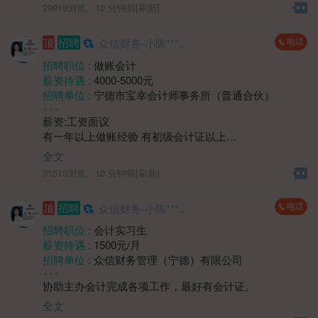
能力和团队协作精神；具有较强的学习能力，能快速适
工作经验 :
经验不限
29918浏览、
10 分钟前[刷新]
应公司财务工作流程和节奏。
地区 :
柘荣县 双城镇
四、薪资待遇面议。
电话
顶
招聘
众信财务-小陈***...
五、上班时间：上午8:30-12:00 下午14:00-17:30
周末双休，法定节假日放假。
招聘职位 :
做账会计
薪资待遇 :
4000-5000元
招聘单位 :
宁德市宝幸会计师事务所（普通合伙）
招聘人数 :
若干
薪资:工资面议
性别要求 :
女
有一年以上做账经验 有初级会计证以上
年龄要求 :
年龄不限
1.熟练使用帐套软件，凭证录入，以及税务申报税务问题
学历要求 :
学历不限
全文
处理等
工作经验 :
1-3年
31513浏览、
10 分钟前[刷新]
2.能够独立完成帐套
地区 :
柘荣县 双城镇
3.有代账公司工作经验优先
电话
顶
招聘
众信财务-小陈***...
上班时间：8.30-12.00 14:00-17:30周末双休，法定节假
日
招聘职位 :
会计实习生
薪资待遇 :
1500元/月
招聘单位 :
众信财务管理（宁德）有限公司
招聘人数 :
若干
协助主办会计完成各项工作，最好有会计证。
性别要求 :
女
年龄要求 :
30岁以下
全文