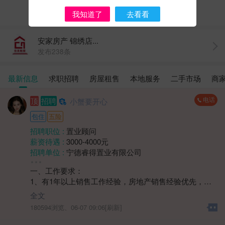
还没有评论...
我知道了
去看看
安家房产 锦绣店...
发布238条
最新信息
求职招聘
房屋租售
本地服务
二手市场
商
电话
顶
招聘
小蟹要开心
包住
五险
招聘职位 :
置业顾问
薪资待遇 :
3000-4000元
招聘单位 :
宁德睿得置业有限公司
招聘人数 :
1人
一、工作要求：
性别要求 :
性别不限
1、有1年以上销售工作经验，房地产销售经验优先，需
年龄要求 :
年龄不限
具备一定的客户开发、沟通和谈判能力；
学历要求 :
学历不限
全文
2、熟悉本地房地产市场动态、政策法规，了解不同楼盘
工作经验 :
经验不限
180594浏览、
06-07 09:06[刷新]
的特点和优势，能为客户提供专业的购房建议；
地区 :
柘荣县 双城镇
3、具备良好的销售技巧和谈判能力，能够有效挖掘客户