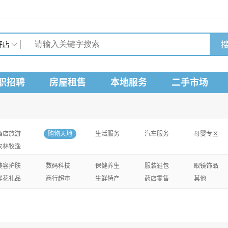
搜
好店
职招聘
房屋租售
本地服务
二手市场
酒店旅游
购物天地
生活服务
汽车服务
母婴专区
农林牧渔
美容护肤
数码科技
保健养生
服装鞋包
眼镜饰品
鲜花礼品
商行超市
生鲜特产
药店零售
其他