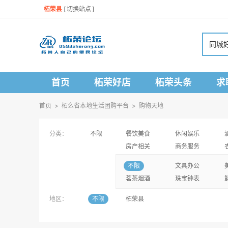
柘荣县
[
切换站点
]
同城
首页
柘荣好店
柘荣头条
求
首页
>
柘么省本地生活团购平台
>
购物天地
分类：
不限
餐饮美食
休闲娱乐
房产相关
商务服务
不限
文具办公
茗茶烟酒
珠宝钟表
地区：
不限
柘荣县