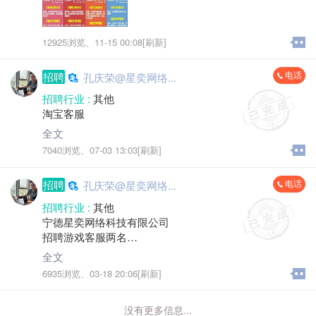
12925浏览、
11-15 00:08[刷新]
电话
招聘
孔庆荣@星奕网络...
招聘行业 :
其他
淘宝客服
全文
7040浏览、
07-03 13:03[刷新]
电话
招聘
孔庆荣@星奕网络...
招聘行业 :
其他
宁德星奕网络科技有限公司
招聘游戏客服两名
性别:女
全文
要求责任心强，热情，能够处理客户充值，下单，以及
6935浏览、
03-18 20:06[刷新]
公司指派任务。
上班时间:8.30-11.30 13.30-17.30
没有更多信息...
河滨东路168号星奕网络【县宾馆正对面】