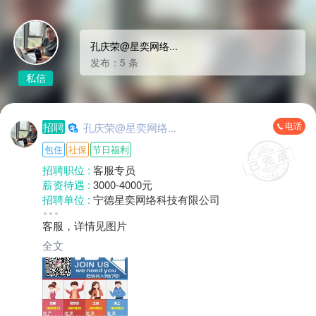
孔庆荣@星奕网络...
发布：5 条
私信
电话
招聘
孔庆荣@星奕网络...
包住
社保
节日福利
招聘职位 :
客服专员
薪资待遇 :
3000-4000元
招聘单位 :
宁德星奕网络科技有限公司
招聘人数 :
若干
客服，详情见图片
性别要求 :
性别不限
年龄要求 :
30岁以下
全文
学历要求 :
中专/技校
工作经验 :
1-3年
地区 :
柘荣县