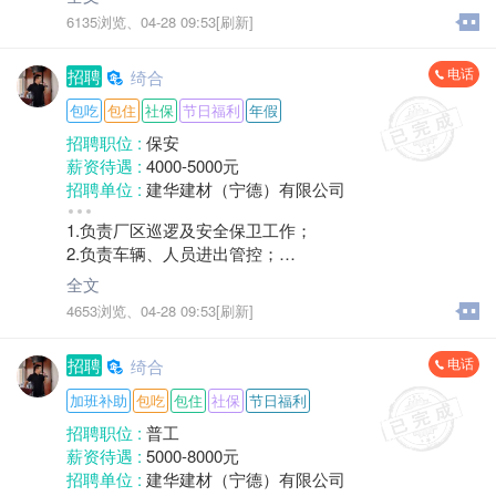
4.负责人员档案管理及社保公积金汇缴；
工作经验 :
经验不限
6135浏览、
04-28 09:53[刷新]
5.领导交办的其他事项。
地区 :
柘荣县 乍洋乡
电话
招聘
绮合
包吃
包住
社保
节日福利
年假
招聘职位 :
保安
薪资待遇 :
4000-5000元
招聘单位 :
建华建材（宁德）有限公司
招聘人数 :
2人
1.负责厂区巡逻及安全保卫工作；
性别要求 :
男
2.负责车辆、人员进出管控；
年龄要求 :
40岁以下
3.负责公共区域卫生打扫；
学历要求 :
学历不限
全文
4.领导交办其他事宜。
工作经验 :
经验不限
4653浏览、
04-28 09:53[刷新]
地区 :
柘荣县 乍洋乡
电话
招聘
绮合
加班补助
包吃
包住
社保
节日福利
招聘职位 :
普工
薪资待遇 :
5000-8000元
招聘单位 :
建华建材（宁德）有限公司