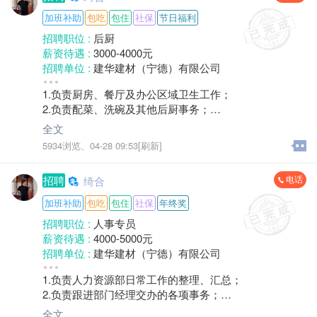
加班补助
包吃
包住
社保
节日福利
招聘职位 :
后厨
薪资待遇 :
3000-4000元
招聘单位 :
建华建材（宁德）有限公司
招聘人数 :
2人
1.负责厨房、餐厅及办公区域卫生工作；
性别要求 :
女
2.负责配菜、洗碗及其他后厨事务；
年龄要求 :
50岁以下
3.负责协助厨师准备早餐及夜宵。
学历要求 :
学历不限
全文
工作经验 :
经验不限
5934浏览、
04-28 09:53[刷新]
地区 :
柘荣县 乍洋乡
电话
招聘
绮合
加班补助
包吃
包住
社保
年终奖
招聘职位 :
人事专员
薪资待遇 :
4000-5000元
招聘单位 :
建华建材（宁德）有限公司
招聘人数 :
若干
1.负责人力资源部日常工作的整理、汇总；
性别要求 :
女
2.负责跟进部门经理交办的各项事务；
年龄要求 :
30岁以下
3.负责部门内部会议组织、费用统计等；
学历要求 :
本科
全文