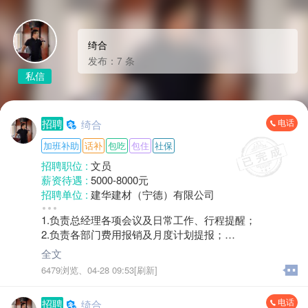
绮合
发布：7 条
私信
电话
招聘
绮合
加班补助
话补
包吃
包住
社保
招聘职位 :
文员
薪资待遇 :
5000-8000元
招聘单位 :
建华建材（宁德）有限公司
招聘人数 :
2人
1.负责总经理各项会议及日常工作、行程提醒；
性别要求 :
女
2.负责各部门费用报销及月度计划提报；
年龄要求 :
30岁以下
3.负责收集统计各部门工作计划及会议纪要；
学历要求 :
学历不限
全文
4.领导交办的其他事项。
工作经验 :
经验不限
6479浏览、
04-28 09:53[刷新]
地区 :
柘荣县 乍洋乡
电话
招聘
绮合