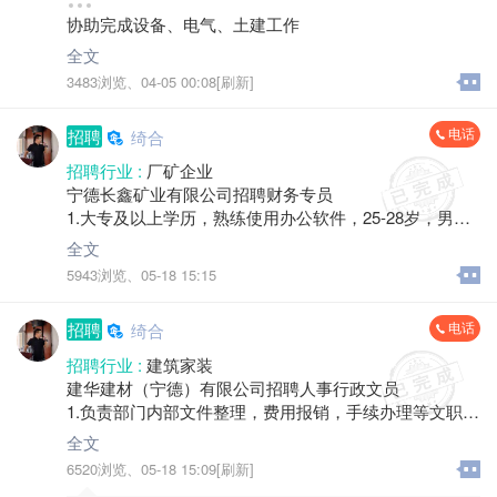
招聘人数 :
4人
协助完成设备、电气、土建工作
性别要求 :
性别不限
年龄要求 :
50岁以下
全文
学历要求 :
学历不限
3483浏览、
04-05 00:08[刷新]
工作经验 :
经验不限
地区 :
柘荣县 乍洋乡
电话
招聘
绮合
招聘行业 :
厂矿企业
宁德长鑫矿业有限公司招聘财务专员
1.大专及以上学历，熟练使用办公软件，25-28岁，男女
均可。
全文
2.工作时间：8:30-12:00,14:00-18:00，大小周休息。
5943浏览、
05-18 15:15
3.提供工作餐及宿舍，可选择在公司住宿。
4.薪资福利：3500-5000元，奖金及其他补贴另算。
电话
招聘
绮合
5.工作地点：柘荣县乍洋乡公路边11-1号。
招聘行业 :
建筑家装
建华建材（宁德）有限公司招聘人事行政文员
1.负责部门内部文件整理，费用报销，手续办理等文职类
工作。
全文
2.大专及以上学历，熟练使用办公软件，25-28岁。
6520浏览、
05-18 15:09[刷新]
3.工作时间：8:30-12:00,14:00-18:00，大小周休息。