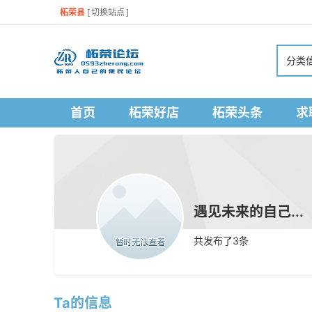
柘荣县
[
切换站点
]
分类
首页
柘荣好店
柘荣头条
求
遇见未来的自己...
共发布了
3
条
Ta的信息