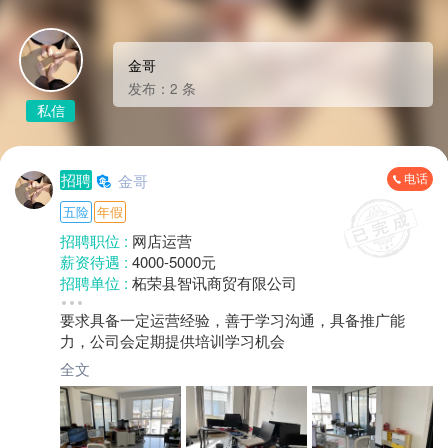
金哥
发布：2 条
私信
电话
招聘
金哥
五险
年假
招聘职位 :
网店运营
薪资待遇 :
4000-5000元
招聘单位 :
柘荣县智讯商贸有限公司
招聘人数 :
1人
要求具备一定运营经验，善于学习沟通，具备推广能
性别要求 :
性别不限
力，公司会定期提供培训学习机会
年龄要求 :
35岁以下
学历要求 :
大专
全文
工作经验 :
3-5年
地区 :
柘荣县