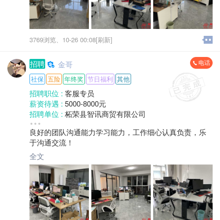
3769浏览、
10-26 00:08[刷新]
电话
招聘
金哥
社保
五险
年终奖
节日福利
其他
招聘职位 :
客服专员
薪资待遇 :
5000-8000元
招聘单位 :
柘荣县智讯商贸有限公司
招聘人数 :
1人
良好的团队沟通能力学习能力，工作细心认真负责，乐
性别要求 :
女
于沟通交流！
年龄要求 :
40岁以下
学历要求 :
高中
全文
工作经验 :
经验不限
地区 :
柘荣县