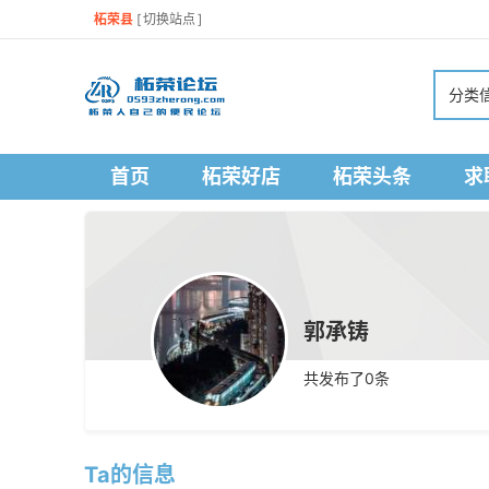
柘荣县
[
切换站点
]
分类
首页
柘荣好店
柘荣头条
求
郭承铸
共发布了
0
条
Ta的信息