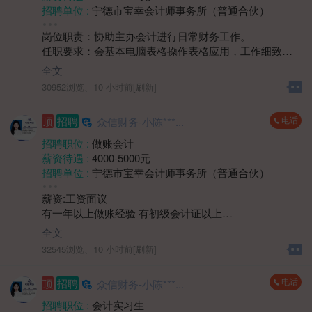
二、岗位要求：
招聘单位 :
宁德市宝幸会计师事务所（普通合伙）
1、 中专及以上学历，身体健康，具有1年以上物业楼管
招聘人数 :
若干
或相关服务岗位工作经验优先；
岗位职责：协助主办会计进行日常财务工作。
性别要求 :
女
2、具备良好的沟通表达与协调能力，能耐心解答业主问
任职要求：会基本电脑表格操作表格应用，工作细致、
年龄要求 :
40岁以下
题，处理突发情况；
严谨，具有较强的责任心和敬业精神；具备良好的沟通
学历要求 :
学历不限
全文
3、熟悉物业管理相关流程及法律法规者优先。
能力和团队协作精神；具有较强的学习能力，能快速适
工作经验 :
经验不限
30952浏览、
10 小时前[刷新]
应公司财务工作流程和节奏。
地区 :
柘荣县 双城镇
四、薪资待遇面议。
电话
顶
招聘
众信财务-小陈***...
五、上班时间：上午8:30-12:00 下午14:00-17:30
周末双休，法定节假日放假。
招聘职位 :
做账会计
薪资待遇 :
4000-5000元
招聘单位 :
宁德市宝幸会计师事务所（普通合伙）
招聘人数 :
若干
薪资:工资面议
性别要求 :
女
有一年以上做账经验 有初级会计证以上
年龄要求 :
年龄不限
1.熟练使用帐套软件，凭证录入，以及税务申报税务问题
学历要求 :
学历不限
全文
处理等
工作经验 :
1-3年
32545浏览、
10 小时前[刷新]
2.能够独立完成帐套
地区 :
柘荣县 双城镇
3.有代账公司工作经验优先
电话
顶
招聘
众信财务-小陈***...
上班时间：8.30-12.00 14:00-17:30周末双休，法定节假
日
招聘职位 :
会计实习生