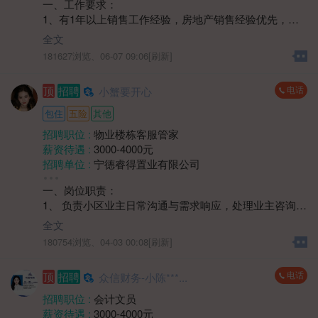
一、工作要求：
性别要求 :
性别不限
1、有1年以上销售工作经验，房地产销售经验优先，需
年龄要求 :
年龄不限
具备一定的客户开发、沟通和谈判能力；
学历要求 :
学历不限
全文
2、熟悉本地房地产市场动态、政策法规，了解不同楼盘
工作经验 :
经验不限
181627浏览、
06-07 09:06[刷新]
的特点和优势，能为客户提供专业的购房建议；
地区 :
柘荣县 双城镇
3、具备良好的销售技巧和谈判能力，能够有效挖掘客户
电话
顶
招聘
小蟹要开心
需求，促成交易，完成销售目标。
包住
五险
其他
招聘职位 :
物业楼栋客服管家
薪资待遇 :
3000-4000元
招聘单位 :
宁德睿得置业有限公司
招聘人数 :
2人
一、岗位职责：
性别要求 :
性别不限
1、 负责小区业主日常沟通与需求响应，处理业主咨询、
年龄要求 :
年龄不限
投诉及报修协调工作；
学历要求 :
学历不限
全文
2、 维护小区公共区域秩序，协助监督环境卫生、绿化养
工作经验 :
经验不限
180754浏览、
04-03 00:08[刷新]
护等日常服务质量；
地区 :
柘荣县 双城镇
3、 协助组织小区社区活动，提升业主居住满意度，建立
电话
顶
招聘
众信财务-小陈***...
良好邻里关系；
4、 负责楼宇巡查，记录装修期间业主违规情况及公共设
招聘职位 :
会计文员
施异常情况等，及时对接维修部门处理。
薪资待遇 :
3000-4000元