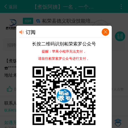
【煮饭阿姨】一名，一个月煮22天，待遇面议，联系电话☎️15859398382地址:柳城南路20...
返回
柘荣县德义职业技能培...
招聘
12-15 09:18
订阅
生成
海报
长按二维码识别柘荣索罗公众号
招聘行业 :
教育培训
提醒：苹果小程序无法支付，
请前往柘荣索罗公众号进行支付 。
【煮饭阿姨】一名，一个月煮22天，待遇面议，联系电话
☎️*****8382
地址:柳城南路20号8层（乐博托管）
0
3322 浏览、 0 人点赞
联系人：乐博教育
联系时请告知在
柘荣论坛-0593zhipin.com
上面看到的
如遇无效、虚假、诈骗信息，请立即举报
为了您的资金安全，请见面交易，切勿提前支付任何费用