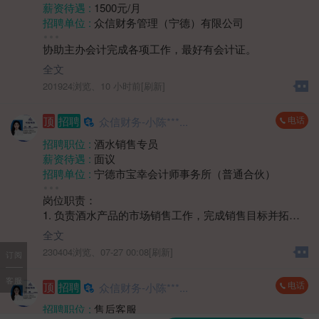
薪资待遇 :
1500元/月
招聘单位 :
众信财务管理（宁德）有限公司
招聘人数 :
若干
协助主办会计完成各项工作，最好有会计证。
性别要求 :
女
年龄要求 :
30岁以下
全文
学历要求 :
大专
201924浏览、
10 小时前[刷新]
工作经验 :
经验不限
地区 :
柘荣县
电话
顶
招聘
众信财务-小陈***...
招聘职位 :
酒水销售专员
薪资待遇 :
面议
招聘单位 :
宁德市宝幸会计师事务所（普通合伙）
招聘人数 :
1人
岗位职责：
性别要求 :
女
1. 负责酒水产品的市场销售工作，完成销售目标并拓展
学历要求 :
学历不限
市场份额。
工作经验 :
经验不限
全文
2. 开展客户开发与维护，通过多种方式建立稳定的客户
地区 :
柘荣县 双城镇
230404浏览、
07-27 00:08[刷新]
订阅
关系网络。
3. 收集市场反馈信息，协助制定销售策略和推广方案。
客服
电话
顶
招聘
众信财务-小陈***...
4. 协同渠道及团队完成销售任务，提升产品市场覆盖
率。
招聘职位 :
售后客服