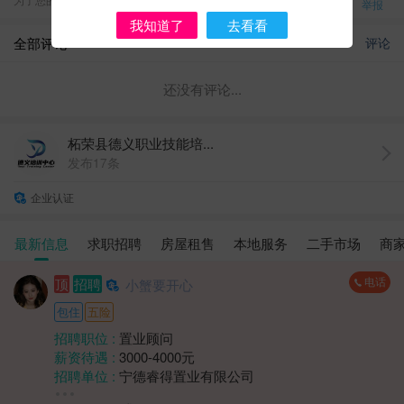
举报
我知道了
去看看
全部评论
评论
还没有评论...
柘荣县德义职业技能培...
发布17条
企业认证
最新信息
求职招聘
房屋租售
本地服务
二手市场
商
电话
顶
招聘
小蟹要开心
包住
五险
招聘职位 :
置业顾问
薪资待遇 :
3000-4000元
招聘单位 :
宁德睿得置业有限公司
招聘人数 :
1人