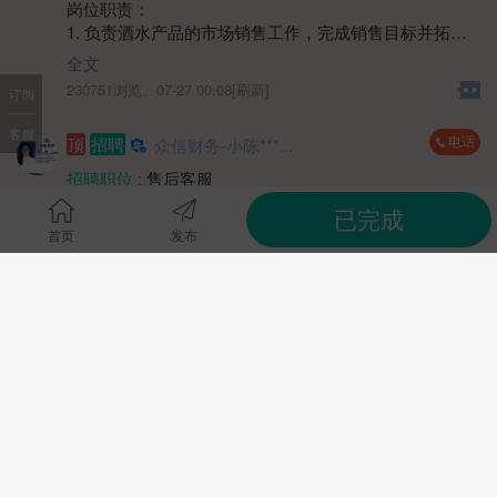
岗位职责：
性别要求 :
女
1. 负责酒水产品的市场销售工作，完成销售目标并拓展
学历要求 :
学历不限
市场份额。
工作经验 :
经验不限
全文
2. 开展客户开发与维护，通过多种方式建立稳定的客户
地区 :
柘荣县 双城镇
230751浏览、
07-27 00:08[刷新]
订阅
关系网络。
3. 收集市场反馈信息，协助制定销售策略和推广方案。
客服
电话
顶
招聘
众信财务-小陈***...
4. 协同渠道及团队完成销售任务，提升产品市场覆盖
率。
招聘职位 :
售后客服
薪资待遇 :
4000-5000元
已完成
任职要求：
招聘单位 :
宁德市宝幸会计师事务所（普通合伙）
首页
发布
1. 具备销售岗位工作经验，熟悉快消品或酒水行业销售
招聘人数 :
若干
渠道者优先。
1、客户日常答疑、解答客户日常咨询的账务及税务问
性别要求 :
性别不限
2. 具有较强的客户沟通能力和市场洞察力，能独立推进
题，从中挖掘客户的需求;
学历要求 :
学历不限
销售进程。
2、根据企业经营情况，电话销售挖掘客户需求，完成增
工作经验 :
经验不限
全文
3. 工作积极主动，具备良好的抗压能力与目标导向意
值业绩目标;
地区 :
柘荣县
278748浏览、
07-15 00:08[刷新]
识。
任职资格:
4. 能适应一定程度的外出拜访与市场拓展工作。
1、认真细致，愿意尝试销售工作，有一定抗压能力。
电话
顶
招聘
众信财务-小陈***...
上班时间和薪资待遇面议。
薪资待遇:
1、无责底薪+阶梯式提成+绩效奖金+各种补贴≈每月综
招聘职位 :
电销、面销售后经理
合薪资5-10k;
薪资待遇 :
4000-5000元
2、带薪岗前培训，培训产品信息和客户分类等;
招聘单位 :
宁德市宝幸会计师事务所（普通合伙）