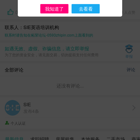
我知道了
去看看
0
3794 浏览、 0 人点赞
联系人：SIE英语培训机构
联系时请告知在
柘荣论坛-0593zhipin.com
上面看到的
如遇无效、虚假、诈骗信息，请立即举报
为了您的资金安全，请见面交易，切勿提前支付任何费用
举报
全部评论
评论
还没有评论...
SIE
发布4条
个人认证
最新信息
求职招聘
房屋租售
本地服务
二手市场
商