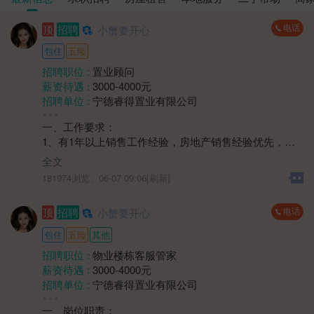
电话
顶
招聘
小蟹要开心
包住
五险
招聘职位 :
置业顾问
薪资待遇 :
3000-4000元
招聘单位 :
宁德睿得置业有限公司
招聘人数 :
1人
一、工作要求：
性别要求 :
性别不限
1、有1年以上销售工作经验，房地产销售经验优先，需
年龄要求 :
年龄不限
具备一定的客户开发、沟通和谈判能力；
学历要求 :
学历不限
全文
2、熟悉本地房地产市场动态、政策法规，了解不同楼盘
工作经验 :
经验不限
181974浏览、
06-07 09:06[刷新]
的特点和优势，能为客户提供专业的购房建议；
地区 :
柘荣县 双城镇
3、具备良好的销售技巧和谈判能力，能够有效挖掘客户
电话
顶
招聘
小蟹要开心
需求，促成交易，完成销售目标。
包住
五险
其他
招聘职位 :
物业楼栋客服管家
薪资待遇 :
3000-4000元
招聘单位 :
宁德睿得置业有限公司
招聘人数 :
2人
一、岗位职责：
性别要求 :
性别不限