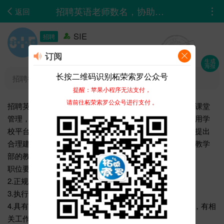
招聘英语老师数名，协助开展英语教学，包括课程准备，课堂管理，承担英语教学，如音标...
返回
SIE
招聘
08-16 09:31
订阅
生成
海报
长按二维码识别柘荣索罗公众号
招聘行业 :
教育培训
提醒：苹果小程序无法支付，
请前往柘荣索罗公众号进行支付 。
招聘英语老师数名，协助开展英语教学，包括课程准备，课堂
管理，承担英语教学，如音标课，语法课，口语课等。使用学
校平台与家长沟通，布置作业，给学员打分并点评作业。提出
合理建议反馈学员情况，开家长会，安排学员考试，参加教学
部的教学研讨活动，协助教学产品的开发和调整。
职位要求：1.热爱教育文化事业，为人诚实守信。
2.正规全日制大专以上学历，口语流利。
3.执行能力强，时间观念强，团队意识强。
4.具有较强的表达与沟通能力，性格开朗但做事沉稳细致，有相
关工作经验者优先。