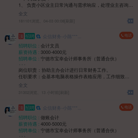
1、 负责小区业主日常沟通与需求响应，处理业主咨询、
年龄要求 :
年龄不限
投诉及报修协调工作；
学历要求 :
学历不限
全文
2、 维护小区公共区域秩序，协助监督环境卫生、绿化养
工作经验 :
经验不限
181101浏览、
04-03 00:08[刷新]
护等日常服务质量；
地区 :
柘荣县 双城镇
3、 协助组织小区社区活动，提升业主居住满意度，建立
电话
顶
招聘
众信财务-小陈***...
良好邻里关系；
4、 负责楼宇巡查，记录装修期间业主违规情况及公共设
招聘职位 :
会计文员
施异常情况等，及时对接维修部门处理。
薪资待遇 :
3000-4000元
二、岗位要求：
招聘单位 :
宁德市宝幸会计师事务所（普通合伙）
1、 中专及以上学历，身体健康，具有1年以上物业楼管
招聘人数 :
若干
或相关服务岗位工作经验优先；
岗位职责：协助主办会计进行日常财务工作。
性别要求 :
女
2、具备良好的沟通表达与协调能力，能耐心解答业主问
任职要求：会基本电脑表格操作表格应用，工作细致、
年龄要求 :
40岁以下
题，处理突发情况；
严谨，具有较强的责任心和敬业精神；具备良好的沟通
学历要求 :
学历不限
全文
3、熟悉物业管理相关流程及法律法规者优先。
能力和团队协作精神；具有较强的学习能力，能快速适
工作经验 :
经验不限
31302浏览、
13 小时前[刷新]
应公司财务工作流程和节奏。
地区 :
柘荣县 双城镇
四、薪资待遇面议。
电话
顶
招聘
众信财务-小陈***...
五、上班时间：上午8:30-12:00 下午14:00-17:30
周末双休，法定节假日放假。
招聘职位 :
做账会计
薪资待遇 :
4000-5000元
招聘单位 :
宁德市宝幸会计师事务所（普通合伙）
招聘人数 :
若干