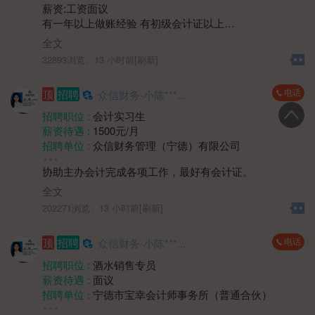
薪资:工资面议
性别要求 :
女
有一年以上做账经验 有初级会计证以上
年龄要求 :
年龄不限
1.熟练使用帐套软件，凭证录入，以及税务申报税务问题
学历要求 :
学历不限
全文
处理等
工作经验 :
1-3年
32893浏览、
13 小时前[刷新]
2.能够独立完成帐套
地区 :
柘荣县 双城镇
3.有代账公司工作经验优先
电话
顶
招聘
众信财务-小陈***...
上班时间：8.30-12.00 14:00-17:30周末双休，法定节假
日
招聘职位 :
会计实习生
薪资待遇 :
1500元/月
招聘单位 :
众信财务管理（宁德）有限公司
招聘人数 :
若干
协助主办会计完成各项工作，最好有会计证。
性别要求 :
女
年龄要求 :
30岁以下
全文
学历要求 :
大专
202271浏览、
13 小时前[刷新]
工作经验 :
经验不限
地区 :
柘荣县
电话
顶
招聘
众信财务-小陈***...
招聘职位 :
酒水销售专员
薪资待遇 :
面议
招聘单位 :
宁德市宝幸会计师事务所（普通合伙）
招聘人数 :
1人