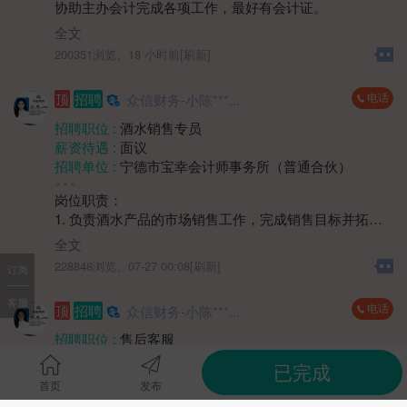
协助主办会计完成各项工作，最好有会计证。
性别要求 :
女
年龄要求 :
30岁以下
全文
学历要求 :
大专
200351浏览、
18 小时前[刷新]
工作经验 :
经验不限
地区 :
柘荣县
电话
顶
招聘
众信财务-小陈***...
招聘职位 :
酒水销售专员
薪资待遇 :
面议
招聘单位 :
宁德市宝幸会计师事务所（普通合伙）
招聘人数 :
1人
岗位职责：
性别要求 :
女
1. 负责酒水产品的市场销售工作，完成销售目标并拓展
学历要求 :
学历不限
市场份额。
工作经验 :
经验不限
全文
2. 开展客户开发与维护，通过多种方式建立稳定的客户
地区 :
柘荣县 双城镇
228848浏览、
07-27 00:08[刷新]
订阅
关系网络。
3. 收集市场反馈信息，协助制定销售策略和推广方案。
客服
电话
顶
招聘
众信财务-小陈***...
4. 协同渠道及团队完成销售任务，提升产品市场覆盖
率。
招聘职位 :
售后客服
薪资待遇 :
4000-5000元
已完成
任职要求：
招聘单位 :
宁德市宝幸会计师事务所（普通合伙）
首页
发布
1. 具备销售岗位工作经验，熟悉快消品或酒水行业销售
招聘人数 :
若干