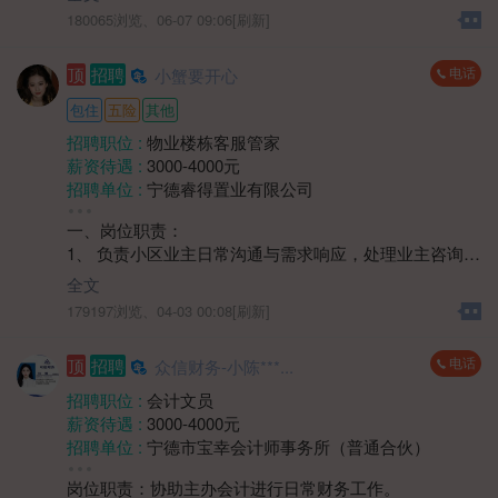
2、熟悉本地房地产市场动态、政策法规，了解不同楼盘
工作经验 :
经验不限
180065浏览、
06-07 09:06[刷新]
的特点和优势，能为客户提供专业的购房建议；
地区 :
柘荣县 双城镇
3、具备良好的销售技巧和谈判能力，能够有效挖掘客户
电话
顶
招聘
小蟹要开心
需求，促成交易，完成销售目标。
包住
五险
其他
招聘职位 :
物业楼栋客服管家
薪资待遇 :
3000-4000元
招聘单位 :
宁德睿得置业有限公司
招聘人数 :
2人
一、岗位职责：
性别要求 :
性别不限
1、 负责小区业主日常沟通与需求响应，处理业主咨询、
年龄要求 :
年龄不限
投诉及报修协调工作；
学历要求 :
学历不限
全文
2、 维护小区公共区域秩序，协助监督环境卫生、绿化养
工作经验 :
经验不限
179197浏览、
04-03 00:08[刷新]
护等日常服务质量；
地区 :
柘荣县 双城镇
3、 协助组织小区社区活动，提升业主居住满意度，建立
电话
顶
招聘
众信财务-小陈***...
良好邻里关系；
4、 负责楼宇巡查，记录装修期间业主违规情况及公共设
招聘职位 :
会计文员
施异常情况等，及时对接维修部门处理。
薪资待遇 :
3000-4000元
二、岗位要求：
招聘单位 :
宁德市宝幸会计师事务所（普通合伙）
1、 中专及以上学历，身体健康，具有1年以上物业楼管
招聘人数 :
若干
或相关服务岗位工作经验优先；
岗位职责：协助主办会计进行日常财务工作。
性别要求 :
女