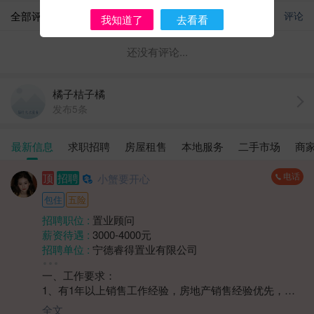
全部评论
评论
我知道了
去看看
还没有评论...
橘子桔子橘
发布5条
最新信息
求职招聘
房屋租售
本地服务
二手市场
商
电话
顶
招聘
小蟹要开心
包住
五险
招聘职位 :
置业顾问
薪资待遇 :
3000-4000元
招聘单位 :
宁德睿得置业有限公司
招聘人数 :
1人
一、工作要求：
性别要求 :
性别不限
1、有1年以上销售工作经验，房地产销售经验优先，需
年龄要求 :
年龄不限
具备一定的客户开发、沟通和谈判能力；
学历要求 :
学历不限
全文