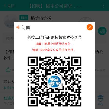
【招聘】 因本公司需求，现需招聘出纳一名能够熟练使用办公软件，做事认真，工资面议...
返回
橘子桔子橘
招聘
03-24 10:03
订阅
生成
海报
长按二维码识别柘荣索罗公众号
招聘行业 :
零售百货
提醒：苹果小程序无法支付，
请前往柘荣索罗公众号进行支付 。
【招聘】 因本公司需求，现需招聘出纳一名能够熟练使用办公
软件，做事认真，工资面议。
0
2824 浏览、 0 人点赞
联系人：橘子桔子橘
联系时请告知在
柘荣论坛-0593zhipin.com
上面看到的
如遇无效、虚假、诈骗信息，请立即举报
为了您的资金安全，请见面交易，切勿提前支付任何费用
举报