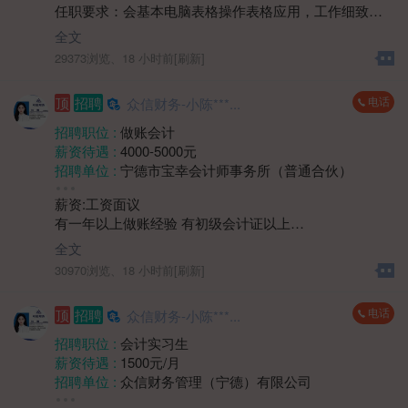
2、具备良好的沟通表达与协调能力，能耐心解答业主问
任职要求：会基本电脑表格操作表格应用，工作细致、
年龄要求 :
40岁以下
题，处理突发情况；
严谨，具有较强的责任心和敬业精神；具备良好的沟通
学历要求 :
学历不限
全文
3、熟悉物业管理相关流程及法律法规者优先。
能力和团队协作精神；具有较强的学习能力，能快速适
工作经验 :
经验不限
29373浏览、
18 小时前[刷新]
应公司财务工作流程和节奏。
地区 :
柘荣县 双城镇
四、薪资待遇面议。
电话
顶
招聘
众信财务-小陈***...
五、上班时间：上午8:30-12:00 下午14:00-17:30
周末双休，法定节假日放假。
招聘职位 :
做账会计
薪资待遇 :
4000-5000元
招聘单位 :
宁德市宝幸会计师事务所（普通合伙）
招聘人数 :
若干
薪资:工资面议
性别要求 :
女
有一年以上做账经验 有初级会计证以上
年龄要求 :
年龄不限
1.熟练使用帐套软件，凭证录入，以及税务申报税务问题
学历要求 :
学历不限
全文
处理等
工作经验 :
1-3年
30970浏览、
18 小时前[刷新]
2.能够独立完成帐套
地区 :
柘荣县 双城镇
3.有代账公司工作经验优先
电话
顶
招聘
众信财务-小陈***...
上班时间：8.30-12.00 14:00-17:30周末双休，法定节假
日
招聘职位 :
会计实习生
薪资待遇 :
1500元/月
招聘单位 :
众信财务管理（宁德）有限公司
招聘人数 :
若干