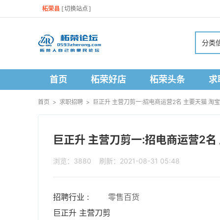
柘荣县
[
切换站点
]
分类
首页
柘荣好店
柘荣头条
求
首页
>
求职招聘
>
巨正升 主营刀剪一:招电商运营2名 主要天猫 淘宝（
巨正升 主营刀剪一:招电商运营2名 
浏览：3880 刷新：2021-08-31 05:48
招聘行业 :
零售百货
巨正升 主营刀剪