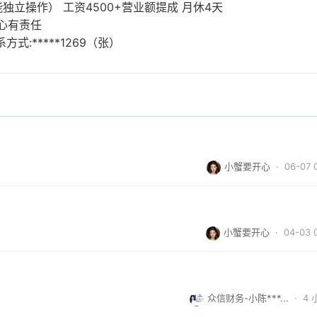
独立操作） 工资4500+营业额提成 月休4天
耐心有责任
:*****1269（张）
小蟹要开心
· 06-07 
小蟹要开心
· 04-03 
众信财务-小陈***...
·
4