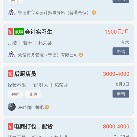
宁德市宝幸会计师事务所（普通合伙）
1500
元/月
会计实习生
顶
兼职
今天
月结
|
若干
|
柘荣县
申请
众信财务管理（宁德）有限公司
3000-4000
后厨店员
顶
8月3日
经验不限
|
招聘1人
|
柘荣县
申请
包吃
其他
左畔咖啡餐吧
3000-4000
电商打包，配货
顶
7月22日