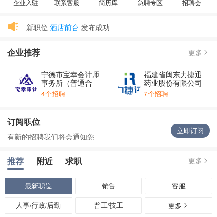
企业入驻
联系客服
简历库
急聘专区
招聘会
新职位
酒店前台
发布成功
新职位
前台/超市服务员
发布成功
企业推荐
新职位
电话销售`外勤业务`客户维护
发布成功
更多
新职位
中国人寿保险股份有限公司柘荣支公司
发布成功
宁德市宝幸会计师
福建省闽东力捷迅
新职位
综合助理
发布成功
事务所（普通合
药业股份有限公司
伙）
柘荣县书里书外童书管馆
强势入驻
4个招聘
7个招聘
宁德市宝幸会计师事务所（普通合伙）
强势入驻
福建省闽东力捷迅药业股份有限公司
强势入驻
订阅职位
立即订阅
有新的招聘我们将会通知您
推荐
附近
求职
更多
最新职位
销售
客服
人事/行政/后勤
普工/技工
更多