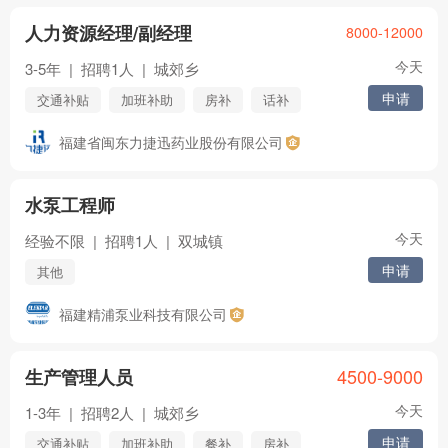
人力资源经理/副经理
8000-12000
今天
3-5年
|
招聘1人
|
城郊乡
申请
交通补贴
加班补助
房补
话补
包吃
包住
医保
社保
五险
福建省闽东力捷迅药业股份有限公司
年终奖
住房公积金
节日福利
年假
婚假
其他
水泵工程师
今天
经验不限
|
招聘1人
|
双城镇
申请
其他
福建精浦泵业科技有限公司
4500-9000
生产管理人员
今天
1-3年
|
招聘2人
|
城郊乡
申请
交通补贴
加班补助
餐补
房补