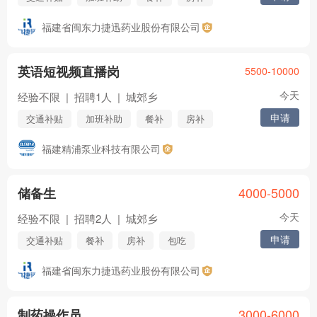
话补
包吃
包住
医保
社保
福建省闽东力捷迅药业股份有限公司
五险
年终奖
住房公积金
节日福利
年假
婚假
其他
英语短视频直播岗
5500-10000
今天
经验不限
|
招聘1人
|
城郊乡
申请
交通补贴
加班补助
餐补
房补
医保
社保
五险
年终奖
福建精浦泵业科技有限公司
住房公积金
节日福利
年假
婚假
其他
4000-5000
储备生
今天
经验不限
|
招聘2人
|
城郊乡
申请
交通补贴
餐补
房补
包吃
包住
医保
社保
五险
福建省闽东力捷迅药业股份有限公司
年终奖
住房公积金
节日福利
年假
婚假
其他
3000-6000
制药操作员